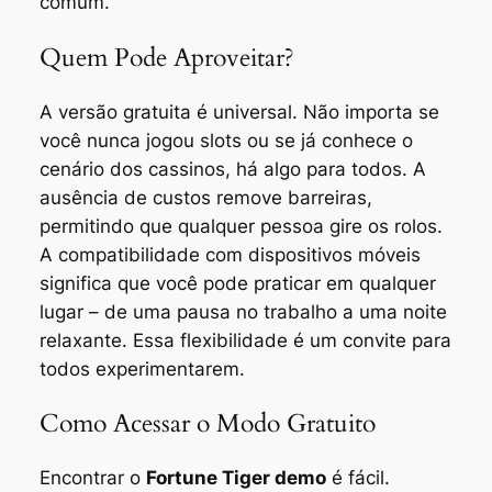
comum.
Quem Pode Aproveitar?
A versão gratuita é universal. Não importa se
você nunca jogou slots ou se já conhece o
cenário dos cassinos, há algo para todos. A
ausência de custos remove barreiras,
permitindo que qualquer pessoa gire os rolos.
A compatibilidade com dispositivos móveis
significa que você pode praticar em qualquer
lugar – de uma pausa no trabalho a uma noite
relaxante. Essa flexibilidade é um convite para
todos experimentarem.
Como Acessar o Modo Gratuito
Encontrar o
Fortune Tiger demo
é fácil.