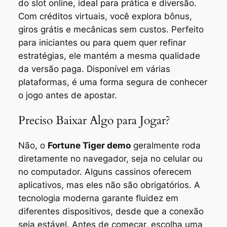
do slot online, ideal para prática e diversão.
Com créditos virtuais, você explora bônus,
giros grátis e mecânicas sem custos. Perfeito
para iniciantes ou para quem quer refinar
estratégias, ele mantém a mesma qualidade
da versão paga. Disponível em várias
plataformas, é uma forma segura de conhecer
o jogo antes de apostar.
Preciso Baixar Algo para Jogar?
Não, o
Fortune Tiger demo
geralmente roda
diretamente no navegador, seja no celular ou
no computador. Alguns cassinos oferecem
aplicativos, mas eles não são obrigatórios. A
tecnologia moderna garante fluidez em
diferentes dispositivos, desde que a conexão
seja estável. Antes de começar, escolha uma