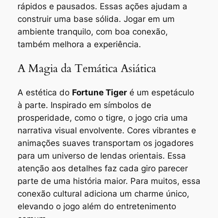
rápidos e pausados. Essas ações ajudam a
construir uma base sólida. Jogar em um
ambiente tranquilo, com boa conexão,
também melhora a experiência.
A Magia da Temática Asiática
A estética do
Fortune Tiger
é um espetáculo
à parte. Inspirado em símbolos de
prosperidade, como o tigre, o jogo cria uma
narrativa visual envolvente. Cores vibrantes e
animações suaves transportam os jogadores
para um universo de lendas orientais. Essa
atenção aos detalhes faz cada giro parecer
parte de uma história maior. Para muitos, essa
conexão cultural adiciona um charme único,
elevando o jogo além do entretenimento